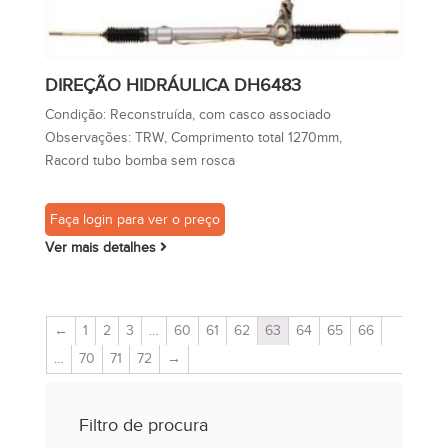
DIREÇÃO HIDRÁULICA DH6483
Condição:
Reconstruída, com casco associado
Observações:
TRW, Comprimento total 1270mm,
Racord tubo bomba sem rosca
Faça login para ver o preço
Ver mais detalhes
←
1
2
3
…
60
61
62
63
64
65
66
…
70
71
72
→
Filtro de procura