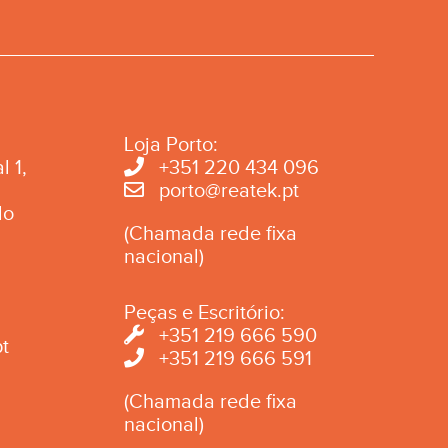
Loja Porto:
l 1,
+351 220 434 096
porto@reatek.pt
do
(Chamada rede fixa
nacional)
Peças e Escritório:
+351 219 666 590
t
+351 219 666 591
(Chamada rede fixa
nacional)