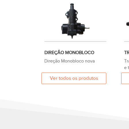
T
DIREÇÃO MONOBLOCO
Tr
Direção Monobloco nova‎ ‎ ‎ ‎ ‎ ‎ ‎ ‎ ‎ ‎
e 
‎ ‎ ‎ ‎ ‎ ‎ ‎ ‎ ‎ ‎ ‎ ‎ ‎ ‎ ‎ ‎ ‎ ‎ ‎ ‎ ‎ ‎ ‎ ‎ ‎ ‎ ‎ ‎ ‎ ‎
Ver todos os produtos