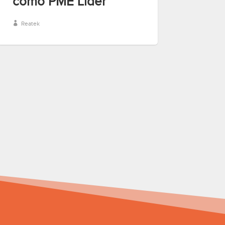
como PME Líder
Reatek