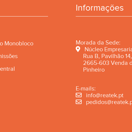
Informações
Morada da Sede:
ão Monobloco
Núcleo Empresaria
missões
Rua B, Pavilhão 14,
2665-603 Venda 
entral
Pinheiro
E-mails:
info@reatek.pt
pedidos@reatek.p