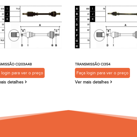
SMISSÃO CI203A48
TRANSMISSÃO CI354
 login para ver o preço
Faça login para ver o preço
ais detalhes
Ver mais detalhes