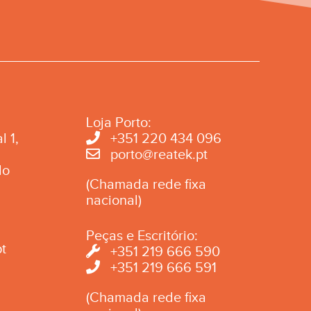
Loja Porto:
l 1,
+351 220 434 096
porto@reatek.pt
do
(Chamada rede fixa
nacional)
Peças e Escritório:
t
+351 219 666 590
+351 219 666 591
(Chamada rede fixa