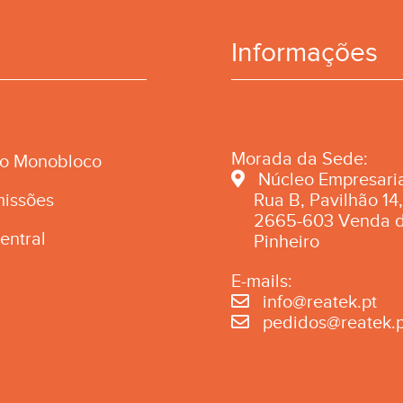
Informações
Morada da Sede:
ão Monobloco
Núcleo Empresaria
missões
Rua B, Pavilhão 14,
2665-603 Venda 
entral
Pinheiro
E-mails:
info@reatek.pt
pedidos@reatek.p