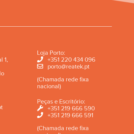
Loja Porto:
l 1,
+351 220 434 096
porto@reatek.pt
do
(Chamada rede fixa
nacional)
Peças e Escritório:
t
+351 219 666 590
+351 219 666 591
(Chamada rede fixa