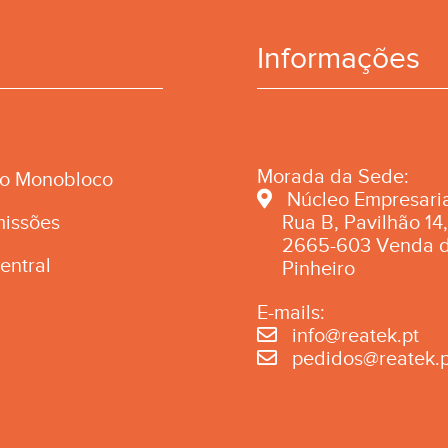
Informações
Morada da Sede:
ão Monobloco
Núcleo Empresaria
missões
Rua B, Pavilhão 14,
2665-603 Venda 
entral
Pinheiro
E-mails:
info@reatek.pt
pedidos@reatek.p